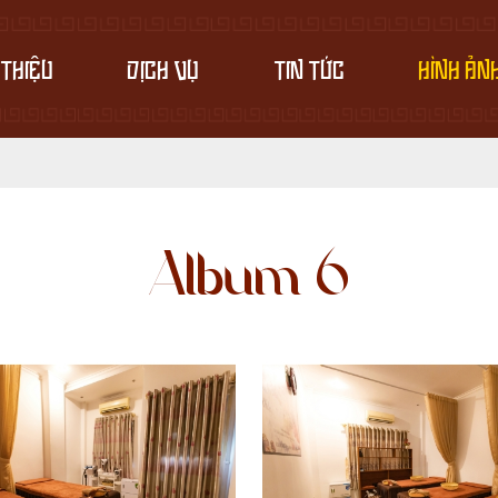
 THIỆU
DỊCH VỤ
TIN TỨC
HÌNH ẢN
Album 6