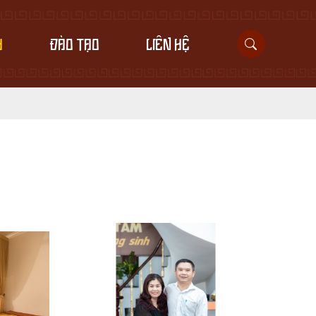
H
ĐÀO TẠO
LIÊN HỆ