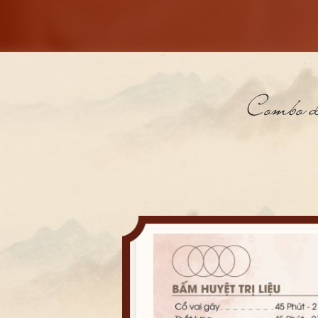
14. Ủ thảo dược
15. Lâu khăn ấm và xoa vùng vai gáy
16. Lăn banh chườm thảo dược
Combo d
17. Xông hơi vùng đầu ( sả gừng)
18. Xã tóc
19. Nghe chuông Tây Tạng
20. Sấy tóc và xịt dưỡng tóc