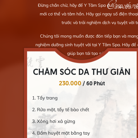
Combo d
Đừng chần chừ, hãy để Y Tâm Spa đưa bạn vào một 
mới cơ thể và tâm hồn. Hãy gọi ngay số điện thoạ
trước và trải nghiệm dịch vụ tuyệt vời 
Chúng tôi mong muốn được đón tiếp bạn và mang
nghiệm dưỡng sinh tuyệt vời tại Y Tâm Spa. Hãy để
giúp bạn tái tạo sức khỏe và cảm giá
ÃN
GỘI ĐẦU DƯỠNG SINH
TIM HIỂU THÊM
HOÀNG QUÝ PHI (160P)
580.000
/ 160 Phút
1. Massage body 40 PHÚT
2. Ủ tóc phục hồi
3. Massage cổ vai gáy ngửa