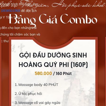
ịch vụ Thư giãn, Hồi phục sức khoẻ 
hành trình thư giãn, làm
i
0938501969
để đặt lịch
Bảng Giá Combo
tại Y Tâm Spa.
 đến cho bạn những trải
 chúng tôi chăm sóc bạn và
c thư thái.
GỘI ĐẦU DƯỠNG SINH
CUNG ĐÌNH QUÝ PHI
480.000
/ 120 Phút
1. Massage body 30p
2. Ủ tóc phục hồi
3. Massage cổ vai gáy ngửa