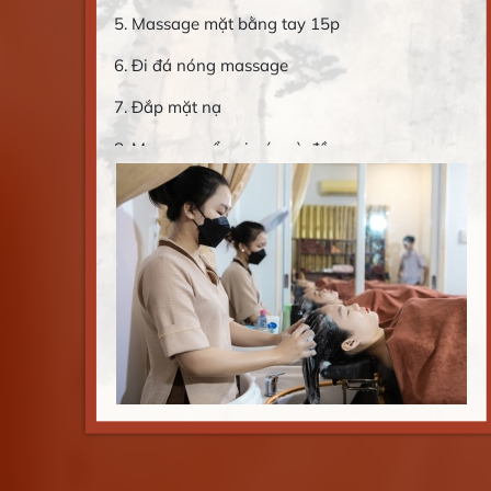
4. Khai thiên môn huyệt đạo
5. Cạo Ngọc vùng đầu. Dùng lượt và cây chọc
đầu thư giãn vùng đầu
6. Tẩy tế bào chết da đầu
7. Gội đầu lần một sạch tóc bằng dầu gội thảo
dược
8. Chải thông kinh lạc bằng lược gội đầu
9. Bấm huyệt và xoa vùng đầu
10. Xã tóc
11. Rửa mặt + đắp mặt nạ + massage mặt
12. Gội lần hai với thảo dược nấu mỗi ngày (
sả, gừng, vỏ bưởi, tinh dầu…..)
13. Ấn xoa huyệt vùng đầu lần 2