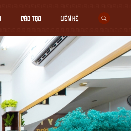
H
ĐÀO TẠO
LIÊN HỆ