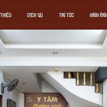
 THIỆU
DỊCH VỤ
TIN TỨC
HÌNH ẢN