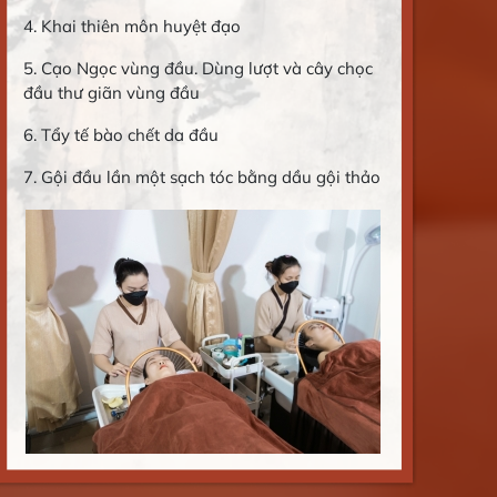
4. Khai thiên môn huyệt đạo ( massage đầu)
4.
đầ
5. Cạo ngọc vùng đầu . Dùng lượt và cây chọc
đầu thư giãn vùng đầu
5.
6. Tẩy tế bào chết da đầu
6.
7. Gội đầu lần một sạch tóc bằng dầu gội thảo
7.
dược
dư
8. Chải thông kinh lạc bằng lược gội đầu
8.
9. xả tóc
9.
10. Rửa mặt + đắp mặt nạ
10.
11. Gội lần hai với thảo dược nấu mỗi ngày (
11
sả, gừng, vỏ bưởi, tinh dầu…..)
sả,
13. Ấn xoa huyệt vùng đầu lần 2
12
14. Ủ thảo dược
13