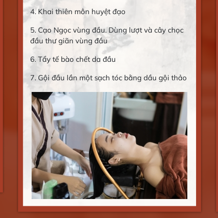
4. Khai thiên môn huyệt đạo
5. Cạo Ngọc vùng đầu. Dùng lượt và cây chọc
đầu thư giãn vùng đầu
6. Tẩy tế bào chết da đầu
7. Gội đầu lần một sạch tóc bằng dầu gội thảo
dược
8. Chải thông kinh lạc bằng lược gội đầu
9. Bấm huyệt và xoa vùng đầu
10. Xã tóc
11. Rửa mặt + đắp mặt nạ
12. Gội lần hai với thảo dược nấu mỗi ngày (
sả, gừng, vỏ bưởi, tinh dầu…..)
13. Ấn xoa huyệt vùng đầu lần 2