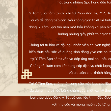
một trong những Spa hàng đầu tại
Y Tâm Spa nằm tại địa chỉ 40 Phan Văn Trị, P12, Bìn
lợi và dễ dàng tiếp cận. Với không gian thiết kế tin
đãng, Y Tâm Spa tạo nên một bầu không khí yên bình
hưởng những giây phút thư giãn tu
Chúng tôi tự hào về đội ngũ nhân viên chuyên nghiệ
kiến thức sâu sắc về dưỡng sinh đông y và các phươn
tại Y Tâm Spa sẽ tư vấn và đáp ứng mọi nhu cầu c
Chúng tôi luôn cam kết cung cấp dịch vụ chất lượn
và an toàn cho khách hàng
Tại Y Tâm Spa, chúng tôi cung cấp một loạt các liệu t
đa dạng như trị liệu bằng châm cứu, mát-xa, kỹ thu
loại thảo dược đông y. Tất cả các liệu trình đều đ
với nhu cầu và mong muốn của từng 