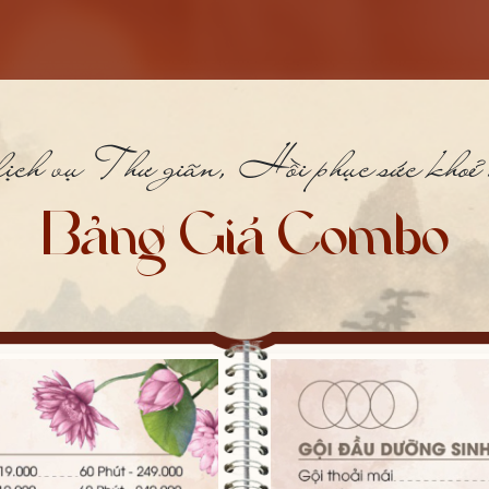
14. Ủ thảo dược
15. Lâu khăn ấm và xoa vùng vai gáy
16. Lăn banh chườm thảo dược
ịch vụ Thư giãn, Hồi phục sức khoẻ 
17. Xông hơi vùng đầu ( sả gừng)
18. Xã tóc
Bảng Giá Combo
19. Nghe chuông Tây Tạng
20. Sấy tóc và xịt dưỡng tóc