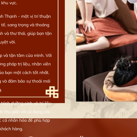
 khu vực.
h Thạnh - một vị trí thuận
h tế, sang trọng và thoáng
 và thư thái, giúp bạn tận
yệt vời.
p và tận tâm của mình. Với
g pháp trị liệu, nhân viên
ủa bạn một cách tốt nhất.
g và đảm bảo sự thoải mái
.
rình dưỡng sinh và trị liệu
ật thư giãn và sử dụng các
ược cá nhân hóa để phù hợp
khách hàng.