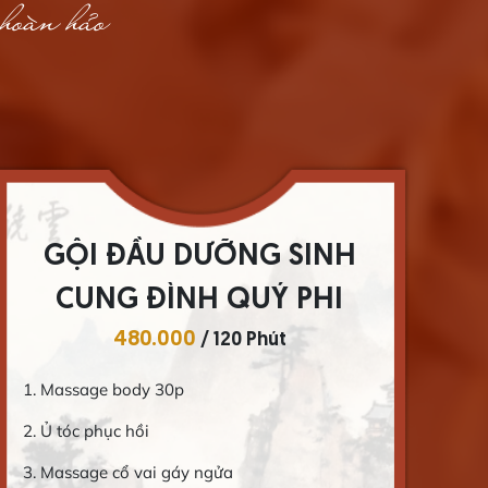
hoàn hảo
GỘI ĐẦU DƯỠNG SINH
CHUYÊN SÂU
380.000
/ 90 Phút
1. Massage tay chân 20p
1.
2. Ủ tóc phục hồi
2.
3. Massage cổ vai gáy ngửa
3.