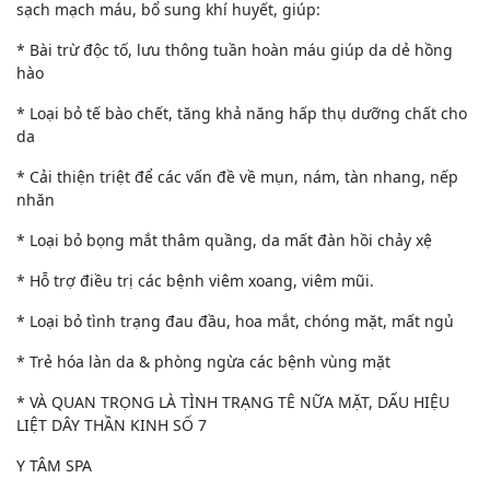
sạch mạch máu, bổ sung khí huyết, giúp:
* Bài trừ độc tố, lưu thông tuần hoàn máu giúp da dẻ hồng
hào
* Loại bỏ tế bào chết, tăng khả năng hấp thụ dưỡng chất cho
da
* Cải thiện triệt để các vấn đề về mụn, nám, tàn nhang, nếp
nhăn
* Loại bỏ bọng mắt thâm quầng, da mất đàn hồi chảy xệ
* Hỗ trợ điều trị các bệnh viêm xoang, viêm mũi.
* Loại bỏ tình trạng đau đầu, hoa mắt, chóng mặt, mất ngủ
* Trẻ hóa làn da & phòng ngừa các bệnh vùng mặt
* VÀ QUAN TRỌNG LÀ TÌNH TRẠNG TÊ NỮA MẶT, DẤU HIỆU
LIỆT DÂY THẦN KINH SỐ 7
Y TÂM SPA