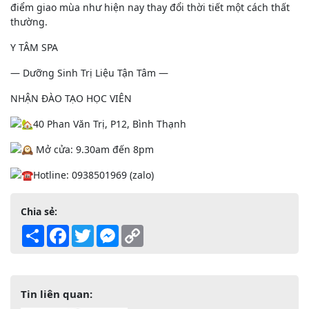
điểm giao mùa như hiện nay thay đổi thời tiết một cách thất
thường.
Y TÂM SPA
— Dưỡng Sinh Trị Liệu Tận Tâm —
NHẬN ĐÀO TẠO HỌC VIÊN
40 Phan Văn Trị, P12, Bình Thạnh
Mở cửa: 9.30am đến 8pm
Hotline: 0938501969 (zalo)
Chia sẻ:
Share
Facebook
Twitter
Messenger
Copy
Link
Tin liên quan: