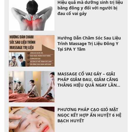
Hiệu quả mà dưỡng sinh trị liệu
bằng đông y đối với người bị
đau cổ vai gáy
Hướng Dẫn Chăm Sóc Sau Liệu
Trình Massage Trị Liệu Đông Y
Tại SPA Y Tâm
MASSAGE CỔ VAI GÁY – GIẢI
PHÁP GIẢM ĐAU, GIẢM CĂNG
THẲNG HIỆU QUẢ NGAY LẦN
ĐẦU
PHƯƠNG PHÁP CẠO GIÓ MẶT
NGỌC KẾT HỢP ẤN HUYỆT 6 HỆ
BẠCH HUYẾT