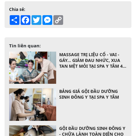
Chia sẻ:
Share
Facebook
Twitter
Messenger
Copy
Link
Tin liên quan:
MASSAGE TRỊ LIỆU CỔ - VAI -
GÁY... GIẢM ĐAU NHỨC, XUA
TAN MỆT MỎI TẠI SPA Y TÂM 40
BÌNH THẠNH
BẢNG GIÁ GỘI ĐẦU DƯỠNG
SINH ĐÔNG Y TẠI SPA Y TÂM
GỘI ĐẦU DƯỠNG SINH ĐÔNG Y
- CHỮA LÀNH TOÀN DIỆN CHO