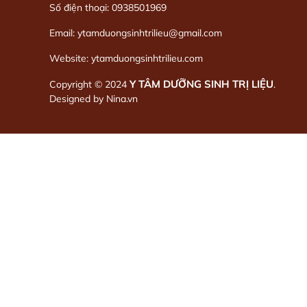
Số điện thoại: 0938501969
Email: ytamduongsinhtrilieu@gmail.com
Website: ytamduongsinhtrilieu.com
Y TÂM DƯỠNG SINH TRỊ LIỆU
Copyright © 2024
.
Designed by
Nina.vn