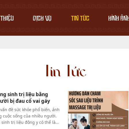
 THIỆU
DỊCH VỤ
TIN TỨC
HÌNH ẢN
Tin Tức
g sinh trị liệu bằng
ười bị đau cổ vai gáy
 vấn đề sức khỏe phổ biến, ảnh
 cuộc sống của nhiều người.
inh trị liệu đông y có thể là
uả giúp giảm đau, tăng cường