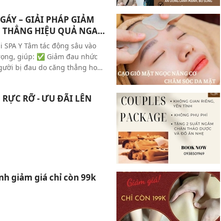
 chất lượng cuộc sống
GÁY – GIẢI PHÁP GIẢM
 THẲNG HIỆU QUẢ NGAY
ại SPA Y Tâm tác động sâu vào
trọng, giúp: ✅ Giảm đau nhức
 người bị đau do căng thẳng hoặc
ùng cổ, vai, gáy, giảm cảm giác
 khí huyết, giúp cơ thể nhẹ
RỰC RỠ - ƯU ĐÃI LÊN
nh giảm giá chỉ còn 99k