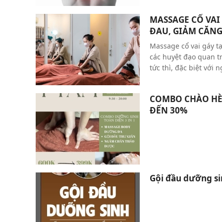
sức khỏe và cải thiện
MASSAGE CỔ VAI 
ĐAU, GIẢM CĂNG
LẦN ĐẦU
Massage cổ vai gáy t
các huyệt đạo quan 
tức thì, đặc biệt với
ngồi lâu. ✅ Giãn cơ v
tê cứng. ✅ Lưu thông
COMBO CHÀO HÈ 
nhàng, thư thái hơn.
ĐẾN 30%
Gội đầu dưỡng si