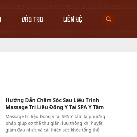
H
ĐÀO TẠO
LIÊN HỆ
Hướng Dẫn Chăm Sóc Sau Liệu Trình
Massage Trị Liệu Đông Y Tại SPA Y Tâm
Massage trị liệu Đông y tại SPA Y Tâm là phương
pháp giúp cơ thể thư giãn, lưu thông khí huyết,
giảm đau nhức và cải thiện sức khỏe tổng thể