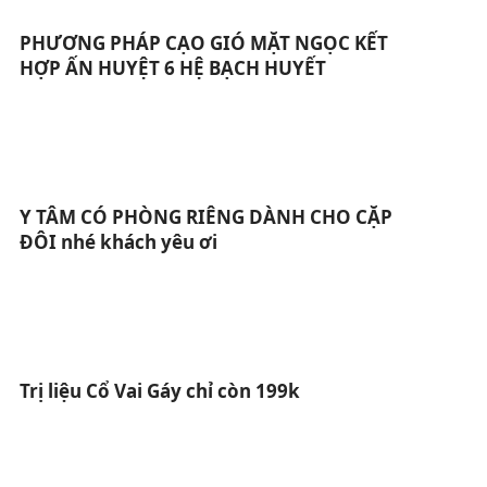
PHƯƠNG PHÁP CẠO GIÓ MẶT NGỌC KẾT
HỢP ẤN HUYỆT 6 HỆ BẠCH HUYẾT
Y TÂM CÓ PHÒNG RIÊNG DÀNH CHO CẶP
ĐÔI nhé khách yêu ơi
Trị liệu Cổ Vai Gáy chỉ còn 199k