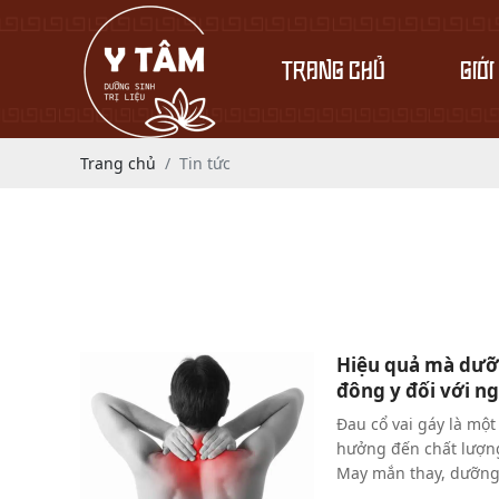
TRANG CHỦ
GIỚI
Trang chủ
Tin tức
Hiệu quả mà dưỡn
đông y đối với ng
Đau cổ vai gáy là một
hưởng đến chất lượng
May mắn thay, dưỡng s
một giải pháp hiệu q