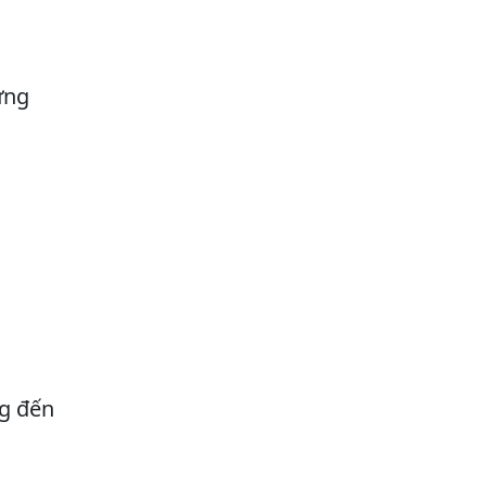
ững
ng đến