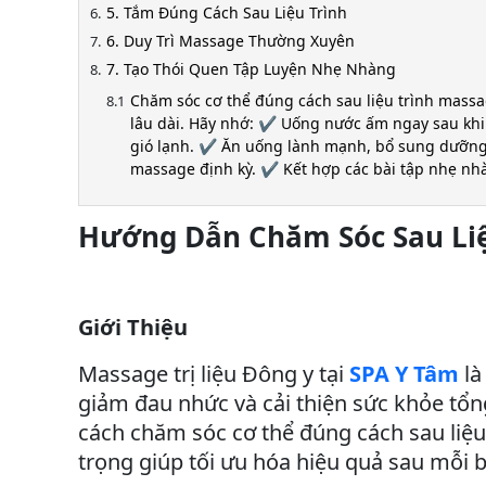
5. Tắm Đúng Cách Sau Liệu Trình
6. Duy Trì Massage Thường Xuyên
7. Tạo Thói Quen Tập Luyện Nhẹ Nhàng
Chăm sóc cơ thể đúng cách sau liệu trình massag
lâu dài. Hãy nhớ: ✔️ Uống nước ấm ngay sau khi
gió lạnh. ✔️ Ăn uống lành mạnh, bổ sung dưỡng c
massage định kỳ. ✔️ Kết hợp các bài tập nhẹ nhà
Hướng Dẫn Chăm Sóc Sau Liệu
Giới Thiệu
Massage trị liệu Đông y tại
SPA Y Tâm
là
giảm đau nhức và cải thiện sức khỏe tổng 
cách chăm sóc cơ thể đúng cách sau liệu
trọng giúp tối ưu hóa hiệu quả sau mỗi