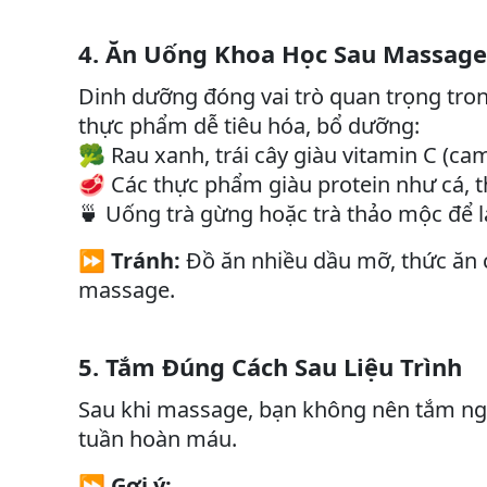
4. Ăn Uống Khoa Học Sau Massage
Dinh dưỡng đóng vai trò quan trọng tron
thực phẩm dễ tiêu hóa, bổ dưỡng:
🥦 Rau xanh, trái cây giàu vitamin C (cam
🥩 Các thực phẩm giàu protein như cá, th
Uống trà gừng hoặc trà thảo mộc để 
🍵
⏩
Tránh:
Đồ ăn nhiều dầu mỡ, thức ăn c
massage.
5. Tắm Đúng Cách Sau Liệu Trình
Sau khi massage, bạn không nên tắm nga
tuần hoàn máu.
⏩
Gợi ý: