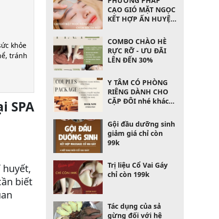
PHƯƠNG PHÁP
ĐẦU
CẠO GIÓ MẶT NGỌC
KẾT HỢP ẤN HUYỆT
6 HỆ BẠCH HUYẾT
COMBO CHÀO HÈ
sức khỏe
RỰC RỠ - ƯU ĐÃI
ể, tránh
LÊN ĐẾN 30%
Y TÂM CÓ PHÒNG
RIÊNG DÀNH CHO
CẶP ĐÔI nhé khách
ại SPA
yêu ơi
Gội đầu dưỡng sinh
giảm giá chỉ còn
99k
Trị liệu Cổ Vai Gáy
 huyết,
chỉ còn 199k
cần biết
uan
Tác dụng của sả
gừng đối với hệ