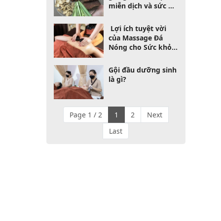
miễn dịch và sức đề
kháng cho cơ thể
Lợi ích tuyệt vời
của Massage Đá
Nóng cho Sức khỏe
và Sự Thư Giãn
Gội đầu dưỡng sinh
là gì?
Page 1 / 2
1
2
Next
Last