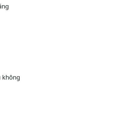
nặng
u không