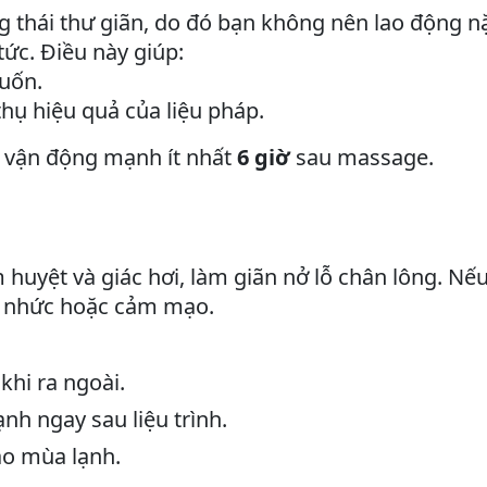
g thái thư giãn, do đó bạn không nên lao động 
ức. Điều này giúp:
uốn.
thụ hiệu quả của liệu pháp.
h vận động mạnh ít nhất
6 giờ
sau massage.
huyệt và giác hơi, làm giãn nở lỗ chân lông. Nế
au nhức hoặc cảm mạo.
hi ra ngoài.
h ngay sau liệu trình.
ào mùa lạnh.