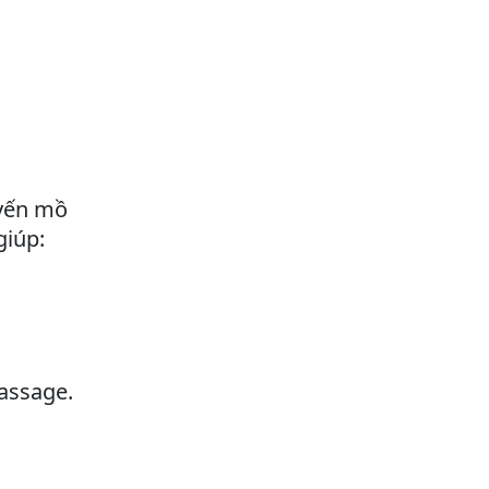
uyến mồ
giúp:
assage.