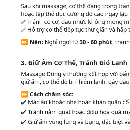
Sau khi massage, cơ thể đang trong trạn
hoặc tập thể dục cường độ cao ngay lập t
Tránh co cơ, đau nhức không mong m
✅
Hỗ trợ cơ thể tiếp tục thư giãn và hấp 
✅
⏩
Nên:
Nghỉ ngơi từ
30 - 60 phút
, trán
3. Giữ Ấm Cơ Thể, Tránh Gió Lạnh
Massage Đông y thường kết hợp với bấm 
giữ ấm, cơ thể dễ bị nhiễm lạnh, gây đ
⏩
Cách chăm sóc:
Mặc áo khoác nhẹ hoặc khăn quấn cổ k
✔️
Tránh nằm quạt hoặc điều hòa quá mạn
✔️
Giữ ấm vùng lưng và bụng, đặc biệt v
✔️