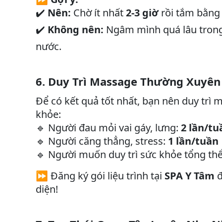
Nên:
Chờ ít nhất
2-3 giờ
rồi tắm bằng
✔️
Không nên:
Ngâm mình quá lâu trong
✔️
nước.
6. Duy Trì Massage Thường Xuyên
Để có kết quả tốt nhất, bạn nên duy trì m
khỏe:
Người đau mỏi vai gáy, lưng:
2 lần/tu
🔹
Người căng thẳng, stress:
1 lần/tuần
🔹
Người muốn duy trì sức khỏe tổng th
🔹
⏩ Đăng ký gói liệu trình tại
SPA Y Tâm
đ
diện!