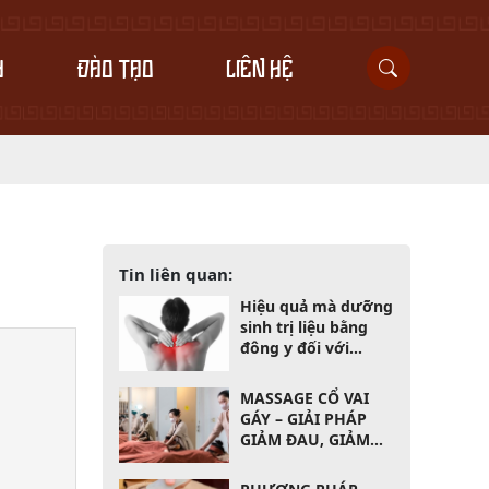
H
ĐÀO TẠO
LIÊN HỆ
Tin liên quan:
Hiệu quả mà dưỡng
sinh trị liệu bằng
đông y đối với
người bị đau cổ vai
gáy
MASSAGE CỔ VAI
GÁY – GIẢI PHÁP
GIẢM ĐAU, GIẢM
CĂNG THẲNG HIỆU
QUẢ NGAY LẦN