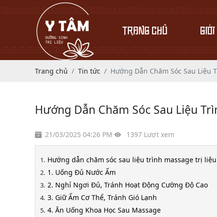
TRANG CHỦ
GIỚI
Trang chủ
Tin tức
Hướng Dẫn Chăm Sóc Sau Liệu Tr
Hướng Dẫn Chăm Sóc Sau Liệu Trìn
21/03/2025 04:26 PM
1397 Lượt xem
Hướng dẫn chăm sóc sau liệu trình massage trị liệu
1. Uống Đủ Nước Ấm
2. Nghỉ Ngơi Đủ, Tránh Hoạt Động Cường Độ Cao
3. Giữ Ấm Cơ Thể, Tránh Gió Lạnh
4. Ăn Uống Khoa Học Sau Massage